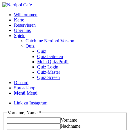
Willkommen
Karte
Reservieren
Über uns
Spiele
Catch me Nerdpol Version
Quiz
Quiz
Quiz beitreten
Mein Quiz-Profil
Quiz Login
Quiz-Master
Quiz Screen
Discord
Spreadshop
Menü
Menü
Link zu Instagram
Vorname, Name
*
Vorname
Nachname